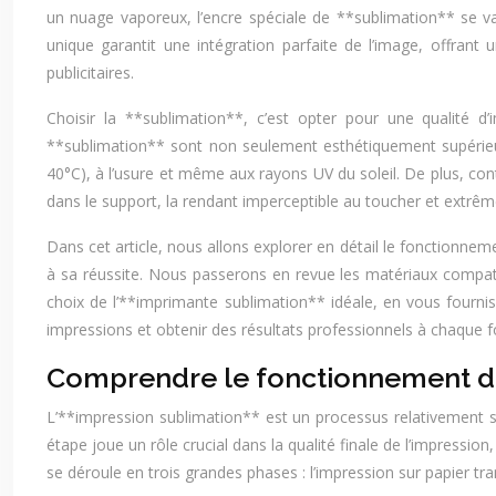
un nuage vaporeux, l’encre spéciale de **sublimation** se va
unique garantit une intégration parfaite de l’image, offrant u
publicitaires.
Choisir la **sublimation**, c’est opter pour une qualité d
**sublimation** sont non seulement esthétiquement supérieure
40°C), à l’usure et même aux rayons UV du soleil. De plus, co
dans le support, la rendant imperceptible au toucher et extrêm
Dans cet article, nous allons explorer en détail le fonctionne
à sa réussite. Nous passerons en revue les matériaux compati
choix de l’**imprimante sublimation** idéale, en vous fourni
impressions et obtenir des résultats professionnels à chaque fo
Comprendre le fonctionnement de 
L’**impression sublimation** est un processus relativement s
étape joue un rôle crucial dans la qualité finale de l’impress
se déroule en trois grandes phases : l’impression sur papier trans