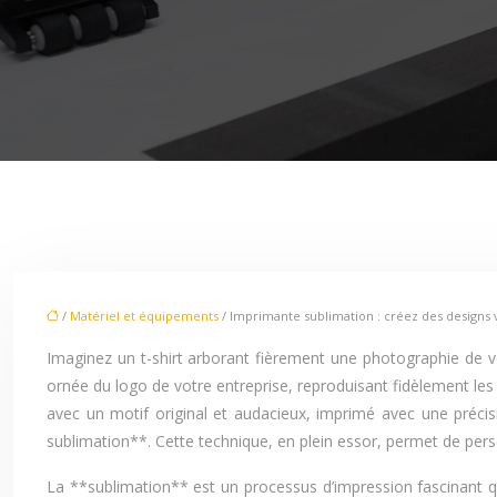
/
Matériel et équipements
/ Imprimante sublimation : créez des designs v
Imaginez un t-shirt arborant fièrement une photographie de vo
ornée du logo de votre entreprise, reproduisant fidèlement les 
avec un motif original et audacieux, imprimé avec une précis
sublimation**. Cette technique, en plein essor, permet de pers
La **sublimation** est un processus d’impression fascinant q