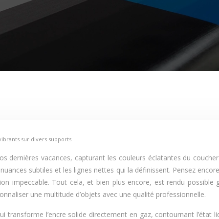
ibrants sur divers supports
s dernières vacances, capturant les couleurs éclatantes du coucher d
nuances subtiles et les lignes nettes qui la définissent. Pensez enco
ion impeccable. Tout cela, et bien plus encore, est rendu possible g
onnaliser une multitude d’objets avec une qualité professionnelle.
ui transforme l’encre solide directement en gaz, contournant l’état 