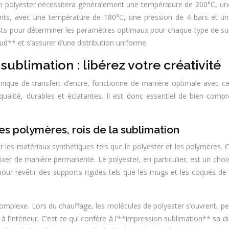
 en polyester nécessitera généralement une température de 200°C, un
nts, avec une température de 180°C, une pression de 4 bars et un 
sts pour déterminer les paramètres optimaux pour chaque type de sup
aud** et s’assurer d’une distribution uniforme.
ublimation : libérez votre créativité
ique de transfert d’encre, fonctionne de manière optimale avec cer
ualité, durables et éclatantes. Il est donc essentiel de bien comp
les polymères, rois de la sublimation
r les matériaux synthétiques tels que le polyester et les polymères.
er de manière permanente. Le polyester, en particulier, est un choix id
 pour revêtir des supports rigides tels que les mugs et les coques de 
mplexe. Lors du chauffage, les molécules de polyester s’ouvrent, per
l’intérieur. C’est ce qui confère à l’**impression sublimation** sa dur