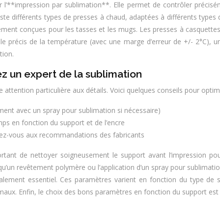
’**impression par sublimation**. Elle permet de contrôler précisém
xiste différents types de presses à chaud, adaptées à différents types 
ement conçues pour les tasses et les mugs. Les presses à casquettes,
 précis de la température (avec une marge d’erreur de +/- 2°C), une
tion.
ez un expert de la sublimation
e attention particulière aux détails. Voici quelques conseils pour opt
ment avec un spray pour sublimation si nécessaire)
mps en fonction du support et de l’encre
érez-vous aux recommandations des fabricants
ortant de nettoyer soigneusement le support avant l’impression pou
qu’un revêtement polymère ou l’application d’un spray pour sublimation
lement essentiel. Ces paramètres varient en fonction du type de supp
ux. Enfin, le choix des bons paramètres en fonction du support est c