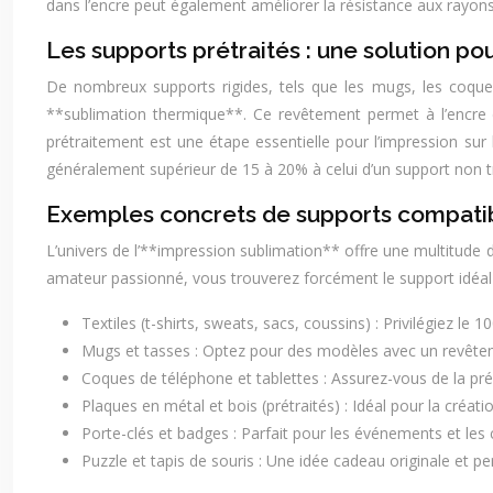
dans l’encre peut également améliorer la résistance aux rayons 
Les supports prétraités : une solution pou
De nombreux supports rigides, tels que les mugs, les coque
**sublimation thermique**. Ce revêtement permet à l’encre d
prétraitement est une étape essentielle pour l’impression sur l
généralement supérieur de 15 à 20% à celui d’un support non tr
Exemples concrets de supports compatibl
L’univers de l’**impression sublimation** offre une multitude 
amateur passionné, vous trouverez forcément le support idéal 
Textiles (t-shirts, sweats, sacs, coussins) : Privilégiez le
Mugs et tasses : Optez pour des modèles avec un revête
Coques de téléphone et tablettes : Assurez-vous de la pr
Plaques en métal et bois (prétraités) : Idéal pour la créat
Porte-clés et badges : Parfait pour les événements et l
Puzzle et tapis de souris : Une idée cadeau originale et p