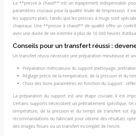
La **presse à chaud** est un équipement indispensable pour l
paramètres cruciaux pour la qualité finale de l’impression. Il e
les supports plats, tandis que les presses à mugs sont spécial
chapeaux. Une **presse à chaud** de qualité offre un contrôle
avec une durée de vie estimée à plus de 10 000 heures d’utilisa
Conseils pour un transfert réussi : deven
Un transfert réussi nécessite une préparation minutieuse et un
Préparation méticuleuse du support (nettoyage, prétraite
Réglage précis de la température, de la pression et du te
Choix des bons paramètres en fonction du support : réf
La préparation du support est une étape cruciale. Il est imp
Certains supports nécessitent un prétraitement spécifique, tel 
température, de la pression et du temps de transfert est éga
recommandations du fabricant pour obtenir des résultats optima
des images floues ou un transfert incomplet de l’encre.