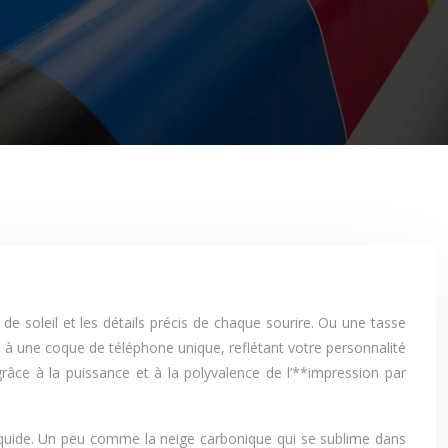
e soleil et les détails précis de chaque sourire. Ou une tasse
re à une coque de téléphone unique, reflétant votre personnalité
râce à la puissance et à la polyvalence de l’**impression par
liquide. Un peu comme la neige carbonique qui se sublime dans