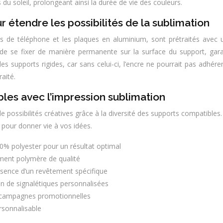
du soleil, prolongeant ainsi la durée de vie des couleurs.
r étendre les possibilités de la sublimation
s de téléphone et les plaques en aluminium, sont prétraités avec
e se fixer de manière permanente sur la surface du support, garan
es supports rigides, car sans celui-ci, l’encre ne pourrait pas adhér
aité.
es avec l’impression sublimation
de possibilités créatives grâce à la diversité des supports compatible
pour donner vie à vos idées.
 100% polyester pour un résultat optimal
ment polymère de qualité
ésence d’un revêtement spécifique
ion de signalétiques personnalisées
es campagnes promotionnelles
ersonnalisable