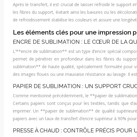
Après le transfert, il est crucial de laisser refroidir le supp
les fibres du support, évitant ainsi les bavures ou les décolor
de refroidissement stabilise les couleurs et assure une longévit
Les éléments clés pour une impression p
ENCRE DE SUBLIMATION : LE CŒUR DE LA QU
L’**encre de sublimation** est un type d’encre spécial composé 
permet de pénétrer en profondeur dans les fibres du support. 
sublimation** de haute qualité, spécialement formulée pour v
des images floues ou une mauvaise résistance au lavage. Il es
PAPIER DE SUBLIMATION : UN SUPPORT CRU
Comme mentionné précédemment, le **papier de sublimation** jo
Certains papiers sont conçus pour les textiles, tandis que d’
imprimer. Un **papier de sublimation** de qualité supérieure 
papiers avec un taux de transfert d’encre supérieur à 90% pour
PRESSE À CHAUD : CONTRÔLE PRÉCIS POUR 