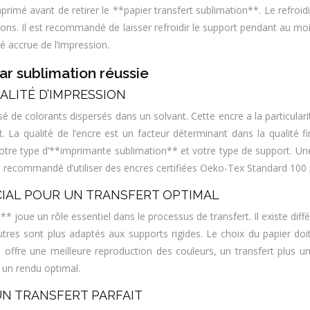
ort imprimé avant de retirer le **papier transfert sublimation**. Le re
ations. Il est recommandé de laisser refroidir le support pendant au 
é accrue de l’impression.
ar sublimation réussie
ALITÉ D’IMPRESSION
de colorants dispersés dans un solvant. Cette encre a la particularité
La qualité de l’encre est un facteur déterminant dans la qualité fina
otre type d’**imprimante sublimation** et votre type de support. Une
t recommandé d’utiliser des encres certifiées Oeko-Tex Standard 100 
CIAL POUR UN TRANSFERT OPTIMAL
ue un rôle essentiel dans le processus de transfert. Il existe différ
autres sont plus adaptés aux supports rigides. Le choix du papier do
offre une meilleure reproduction des couleurs, un transfert plus unif
 un rendu optimal.
UN TRANSFERT PARFAIT