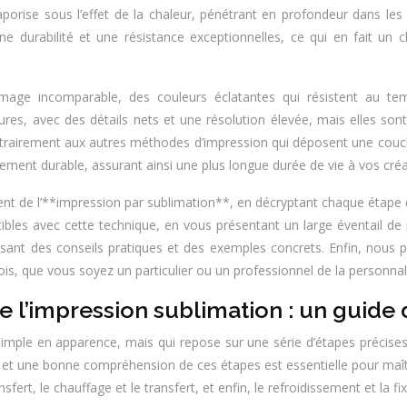
porise sous l’effet de la chaleur, pénétrant en profondeur dans le
ne durabilité et une résistance exceptionnelles, ce qui en fait un ch
’image incomparable, des couleurs éclatantes qui résistent au te
s, avec des détails nets et une résolution élevée, mais elles sont
ntrairement aux autres méthodes d’impression qui déposent une couche
ement durable, assurant ainsi une plus longue durée de vie à vos créa
ment de l’**impression par sublimation**, en décryptant chaque étape d
bles avec cette technique, en vous présentant un large éventail de 
ssant des conseils pratiques et des exemples concrets. Enfin, nous
is, que vous soyez un particulier ou un professionnel de la personnal
l’impression sublimation : un guide d
imple en apparence, mais qui repose sur une série d’étapes précises 
ion, et une bonne compréhension de ces étapes est essentielle pour ma
fert, le chauffage et le transfert, et enfin, le refroidissement et la fix