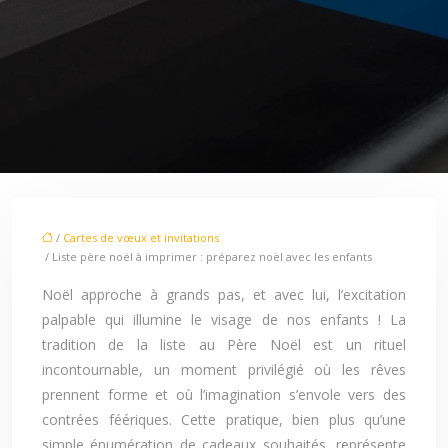
/
Cartes de vœux et invitations
/ Liste père noël à imprimer : préparez noël avec les enfants
Noël approche à grands pas, et avec lui, l’excitation
palpable qui illumine le visage de nos enfants ! La
tradition de la liste au Père Noël est un rituel
incontournable, un moment privilégié où les rêves
prennent forme et où l’imagination s’envole vers des
contrées féériques. Cette pratique, bien plus qu’une
simple énumération de cadeaux souhaités, représente