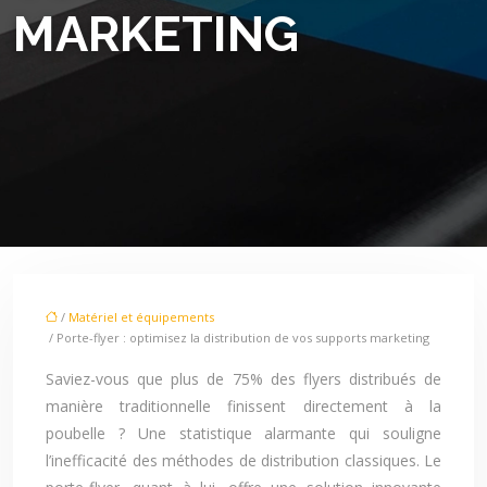
MARKETING
/
Matériel et équipements
/ Porte-flyer : optimisez la distribution de vos supports marketing
Saviez-vous que plus de 75% des flyers distribués de
manière traditionnelle finissent directement à la
poubelle ? Une statistique alarmante qui souligne
l’inefficacité des méthodes de distribution classiques. Le