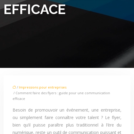
EFFICACE
/
Impressions pour entreprises
/ Comment faire des flyers : guide pour une communication
efficace
Besoin de promouvoir un événement, une entreprise,
ou simplement faire connaître votre talent ? Le flyer,
bien qu’il puisse paraître plus traditionnel à l’ère du
numérique, reste un outil de communication puissant et